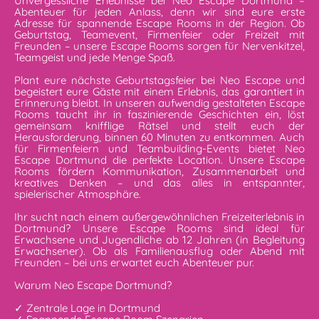
Unvergessliche Erlebnisse bei Neo Escape Dortmund –
Abenteuer für jeden Anlass, denn wir sind eure erste
Adresse für spannende Escape Rooms in der Region. Ob
Geburtstag, Teamevent, Firmenfeier oder Freizeit mit
Freunden – unsere Escape Rooms sorgen für Nervenkitzel,
Teamgeist und jede Menge Spaß.
Plant eure nächste Geburtstagsfeier bei Neo Escape und
begeistert eure Gäste mit einem Erlebnis, das garantiert in
Erinnerung bleibt. In unseren aufwendig gestalteten Escape
Rooms taucht ihr in faszinierende Geschichten ein, löst
gemeinsam knifflige Rätsel und stellt euch der
Herausforderung, binnen 60 Minuten zu entkommen. Auch
für Firmenfeiern und Teambuilding-Events bietet Neo
Escape Dortmund die perfekte Location. Unsere Escape
Rooms fördern Kommunikation, Zusammenarbeit und
kreatives Denken – und das alles in entspannter,
spielerischer Atmosphäre.
Ihr sucht nach einem außergewöhnlichen Freizeiterlebnis in
Dortmund? Unsere Escape Rooms sind ideal für
Erwachsene und Jugendliche ab 12 Jahren (in Begleitung
Erwachsener). Ob als Familienausflug oder Abend mit
Freunden – bei uns erwartet euch Abenteuer pur.
Warum Neo Escape Dortmund?
✓ Zentrale Lage in Dortmund