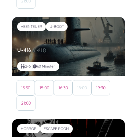
21:00
ABENTEUER
U-BOOT
U-418
2-6
60 Minuten
13:30
15:00
16:30
18:00
19:30
21:00
HORROR
ESCAPE ROOM