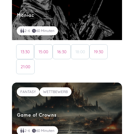
Maniac
2-6
60 Minuten
13:30
15:00
16:30
18:00
19:30
21:00
FANTASY
WETTBEWERB
Game of Crowns
2-6
60 Minuten