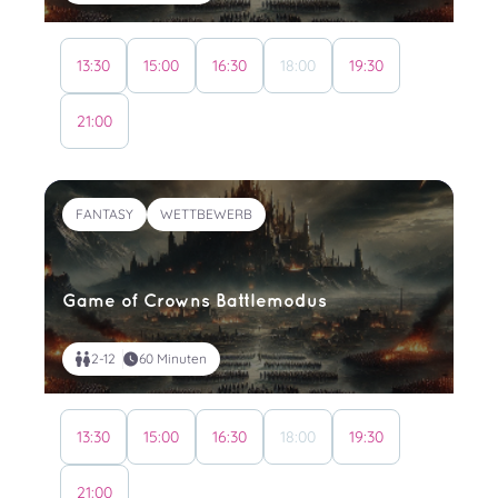
13:30
15:00
16:30
18:00
19:30
21:00
FANTASY
WETTBEWERB
Game of Crowns Battlemodus
2-12
60 Minuten
13:30
15:00
16:30
18:00
19:30
21:00