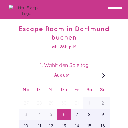
Escape Room in Dortmund
buchen
ab 28€ p.P.
1. Wählt den Spieltag
August
Mo
Di
Mi
Do
Fr
Sa
So
27
28
29
30
31
1
2
3
4
5
6
7
8
9
10
11
12
13
14
15
16