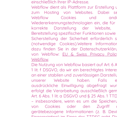
einschließlich Ihrer IP-Adresse.
Webflow dient als Plattform zur Erstellung 
zum Hosting von Websites. Dabei se
Webflow Cookies und ande
Wiedererkennungstechnologien ein, die für 
korrekte Darstellung der Website, 
Bereitstellung spezifischer Funktionen sowie
Sicherstellung der Sicherheit erforderlich s
(notwendige Cookies).Weitere Informatio
dazu finden Sie in der Datenschutzerklär
von Webflow:
EU & Swiss Privacy Polic
Webflow
.
Die Nutzung von Webflow basiert auf Art. 6 A
1 lit. f DSGVO, da wir ein berechtigtes Inter
an einer stabilen und zuverlässigen Darstell
unserer Website haben. Falls e
ausdrückliche Einwilligung abgefragt wur
erfolgt die Verarbeitung ausschließlich ge
Art. 6 Abs. 1 lit. a DSGVO und § 25 Abs. 1 T
– insbesondere, wenn es um die Speicher
von Cookies oder den Zugriff 
gerätebezogene Informationen (z. B. Devi
Fingerprinting) im Sinne des TTDSG geht. Di